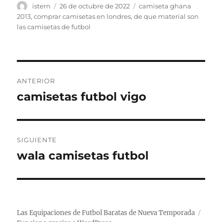
Autor
Publicado
Etiquetas
istern
26 de octubre de 2022
camiseta ghana
el
2013
,
comprar camisetas en londres
,
de que material son
las camisetas de futbol
Navegación
ANTERIOR
de
camisetas futbol vigo
Entrada
anterior:
entradas
SIGUIENTE
wala camisetas futbol
Entrada
siguiente:
Las Equipaciones de Futbol Baratas de Nueva Temporada