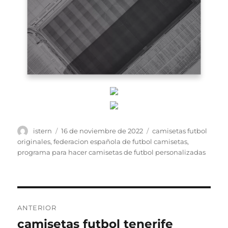
Autor
Publicado
Etiquetas
istern
16 de noviembre de 2022
camisetas futbol
el
originales
,
federacion española de futbol camisetas
,
programa para hacer camisetas de futbol personalizadas
Navegación
ANTERIOR
de
camisetas futbol tenerife
Entrada