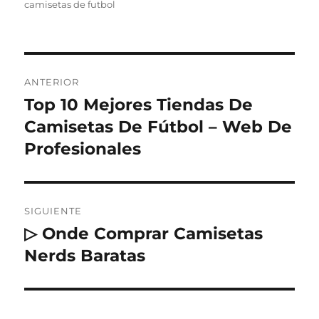
camisetas de futbol
Navegación
ANTERIOR
de
Top 10 Mejores Tiendas De
Entrada
anterior:
Camisetas De Fútbol – Web De
entradas
Profesionales
SIGUIENTE
▷ Onde Comprar Camisetas
Entrada
siguiente:
Nerds Baratas