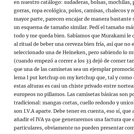
en nuestro catálogo: sudaderas, bolsas, mochilas, 
gorras, ropa ecológica, polos, camisas, chalecos y r
mayor parte, parecen encajar de manera bastante s
un esquema de tamaño similar. Pedí el tamaño má
todo y me queda bien. Sabíamos que Murakami le
al ritual de beber una cerveza bien fría, así que no
seleccionado una de Heineken, pero sabiendo lo m
(cuando empezó a correr a los 33 dejó de comer ta
que una de las camisetas sea un ejemplar promocio
lema I put ketchup on my ketchup que, tal y como
estas alturas es casi un chiste privado entre norte
europeos no pillamos. Las camisetas básicas son po
tradicional: mangas cortas, cuello redondo y unico
son I.V.A aparte. Debe tener en cuenta, eso sí, que a
añadir el IVA ya que generaremos una factura que e
particulares, obviamente no pueden presentar com