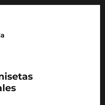
da
misetas
ales