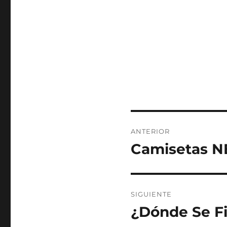
Navegación
ANTERIOR
de
Camisetas N
Entrada
anterior:
entradas
SIGUIENTE
¿Dónde Se Fi
Entrada
siguiente: