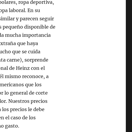
polares, ropa deportiva,
opa laboral. En su
imilar y parecen seguir
s pequeño disponible de
 da mucha importancia
 extraña que haya
ucho que se cuida
nta carne), sorprende
nal de Heinz con el
 él mismo reconoce, a
americanos que los
r lo general de corte
lor. Nuestros precios
 los precios le debe
n el caso de los
o gasto.