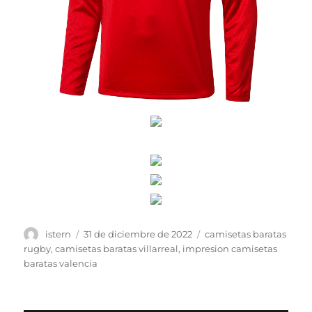
Autor
Publicado
Etiquetas
istern
31 de diciembre de 2022
camisetas baratas
el
rugby
,
camisetas baratas villarreal
,
impresion camisetas
baratas valencia