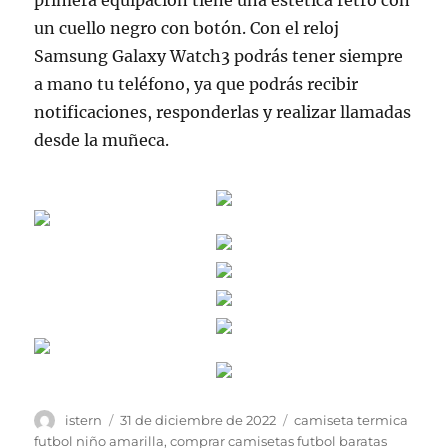
primera equipación tiene una estética retro con
un cuello negro con botón. Con el reloj
Samsung Galaxy Watch3 podrás tener siempre
a mano tu teléfono, ya que podrás recibir
notificaciones, responderlas y realizar llamadas
desde la muñeca.
Autor
Publicado
Etiquetas
istern
31 de diciembre de 2022
camiseta termica
el
futbol niño amarilla
,
comprar camisetas futbol baratas