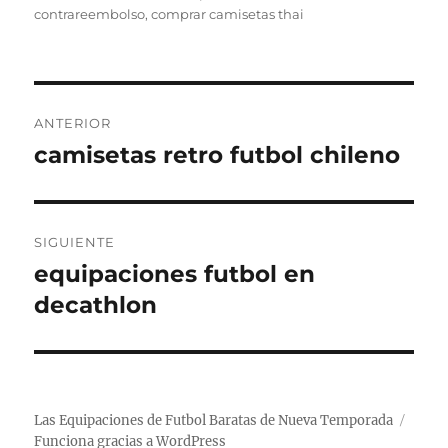
contrareembolso
,
comprar camisetas thai
Navegación
ANTERIOR
de
camisetas retro futbol chileno
Entrada
anterior:
entradas
SIGUIENTE
equipaciones futbol en
Entrada
siguiente:
decathlon
Las Equipaciones de Futbol Baratas de Nueva Temporada
Funciona gracias a WordPress