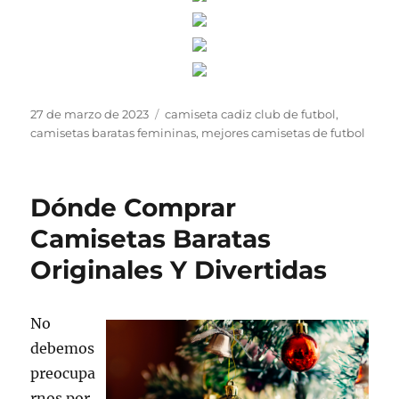
Publicado
Etiquetas
27 de marzo de 2023
camiseta cadiz club de futbol
,
el
camisetas baratas femininas
,
mejores camisetas de futbol
Dónde Comprar
Camisetas Baratas
Originales Y Divertidas
No
debemos
preocupa
rnos por