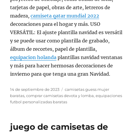
tarjetas de papel, obras de arte, letreros de
madera,
camiseta qatar mundial 2022
decoraciones para el hogar y más. USO
VERSÁTIL: El ajuste plantilla navidad es versátil
y se puede usar como plantilla de grabado,
álbum de recortes, papel de plantilla,
equipacion holanda
plantillas navidad ventanas
y más para hacer hermosas decoraciones de
invierno para que tenga una gran Navidad.
Publicado
Etiquetas
14 de septiembre de 2023
camisetas guess mujer
el
baratas
,
comprar camisetas devota y lomba
,
equipaciones
futbol personalizadas baratas
juego de camisetas de