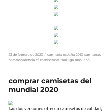
Publicado
Etiquetas
23 de febrero de 2023
camiseta españa 2013
,
camisetas
el
baratas valencia cf
,
camisetas futbol liga brasileña
comprar camisetas del
mundial 2020
Las dos versiones ofrecen camisetas de calidad,