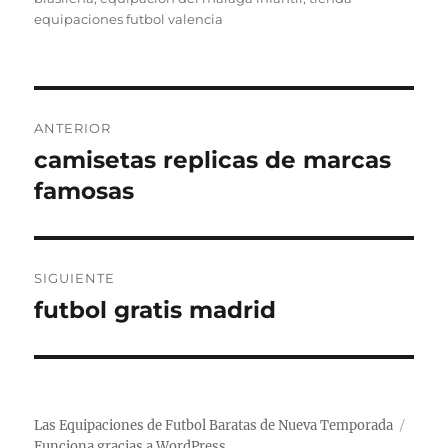
equipaciones futbol valencia
Navegación
ANTERIOR
de
camisetas replicas de marcas
Entrada
anterior:
famosas
entradas
SIGUIENTE
futbol gratis madrid
Entrada
siguiente:
Las Equipaciones de Futbol Baratas de Nueva Temporada
Funciona gracias a WordPress