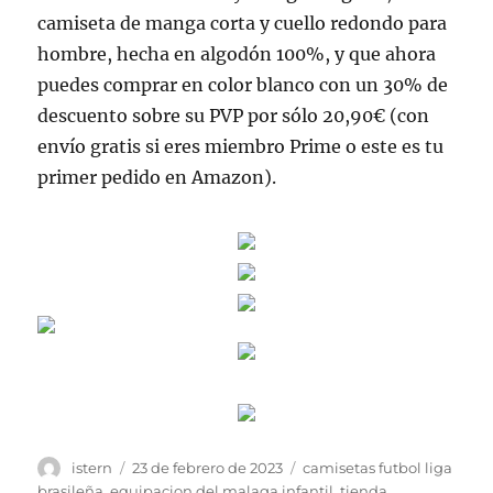
camiseta de manga corta y cuello redondo para
hombre, hecha en algodón 100%, y que ahora
puedes comprar en color blanco con un 30% de
descuento sobre su PVP por sólo 20,90€ (con
envío gratis si eres miembro Prime o este es tu
primer pedido en Amazon).
Autor
Publicado
Etiquetas
istern
23 de febrero de 2023
camisetas futbol liga
el
brasileña
,
equipacion del malaga infantil
,
tienda