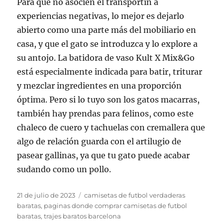
Para que no asocien el transportín a
experiencias negativas, lo mejor es dejarlo
abierto como una parte más del mobiliario en
casa, y que el gato se introduzca y lo explore a
su antojo. La batidora de vaso Kult X Mix&Go
está especialmente indicada para batir, triturar
y mezclar ingredientes en una proporción
óptima. Pero si lo tuyo son los gatos macarras,
también hay prendas para felinos, como este
chaleco de cuero y tachuelas con cremallera que
algo de relación guarda con el artilugio de
pasear gallinas, ya que tu gato puede acabar
sudando como un pollo.
Publicado
Etiquetas
21 de julio de 2023
camisetas de futbol verdaderas
el
baratas
,
paginas donde comprar camisetas de futbol
baratas
,
trajes baratos barcelona