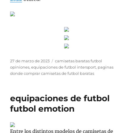
Publicado
Etiquetas
27 de marzo de 2023
camisetas baratas futbol
el
opiniones
,
equipaciones de futbol intersport
,
paginas
donde comprar camisetas de futbol baratas
equipaciones de futbol
futbol emotion
Entre los distintos modelos de camisetas de