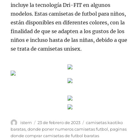
incluye la tecnología Dri-FIT en algunos
modelos. Estas camisetas de futbol para niños,
están disponibles en diferentes colores, con la
finalidad de que se adapten a los gustos de los
niños e incluso hasta de las niñas, debido a que
se trata de camisetas unisex.
Autor
Publicado
Etiquetas
istern
23 de febrero de 2023
camisetas kaotiko
el
baratas
,
donde poner numeros camisetas futbol
,
paginas
donde comprar camisetas de futbol baratas