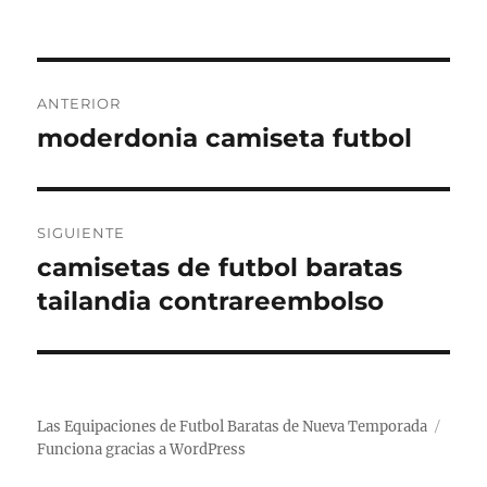
Navegación
ANTERIOR
de
moderdonia camiseta futbol
Entrada
anterior:
entradas
SIGUIENTE
camisetas de futbol baratas
Entrada
siguiente:
tailandia contrareembolso
Las Equipaciones de Futbol Baratas de Nueva Temporada
Funciona gracias a WordPress